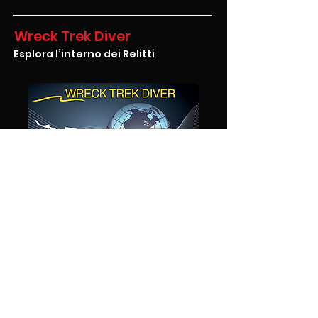
Wreck Trek Diver
Esplora l’interno dei Relitti
Molti dei migliori siti di immersione sono relitti,
che attirano una grande varietà di vita
marina e offrono un'esperienza unica di
esplorazione storica. La specialità Wrek Trek
Diver SNSI ti insegnerà le tecniche necessarie
per immergerti in sicurezza sia intorno che
all'interno di questi relitti.
Attraverso sessioni teoriche e pratiche., avrai
l'opportunità di mettere a punto le abilità
necessarie ad affrontare questo particolare