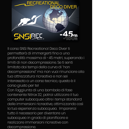
Il corso SNSI Recreational Deco Diver ti
permetterà di immergerti fino a una
profondità massima di -45 metri, superando i
limiti di non decompressione. Se ti senti
limitato dai tempi della curva di “non
decompressione” ma non vuoi rinunciare alla
tua attrezzatura ricreativa e non sei
interessato a un corso tecnico, questo è il
corso giusto per te!
Con l'aggiunta di una bombola di fase
contenente Nitrox 32, potrai utilizzare il tuo
computer subacqueo oltre i tempi standard
delle immersioni ricreative, ottimizzando così
la tua esperienza subacquea. Imparerai
tutto il necessario per diventare un
subacqueo in grado di pianificare e
realizzare immersioni ricreative con
decompressione.