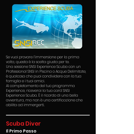
Se vuoi provare l’immersione per la prima
volta, questa è la scelta giusta per te.
Una sessione SNSI Experience Scuba con un
Professional SNSI in Piscina o Acque Delimitate,
è qualcosa che puoi condividere con la tua
famiglia e i tuoi amici.
Al completamento del tuo programma
Experience, riceverai la tua card SNSI
Experience Scuba. È il ricordo di una bella
avventura, ma non è una certificazione che
abilita ad immergerti.
Scuba Diver
Il Primo Passo