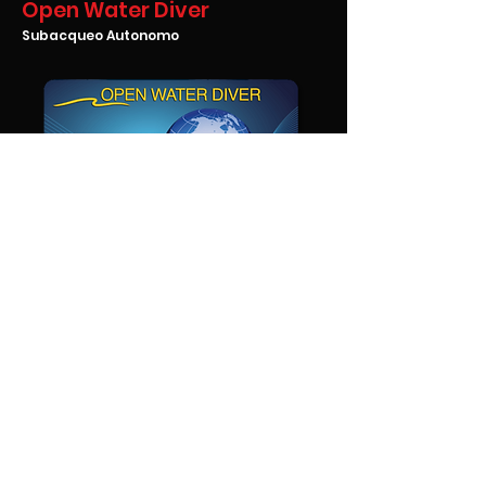
Open Water Diver
Subacqueo Autonomo
Il Corso SNSI Open Water Diver ti insegna a
gestire la tua attrezzatura subacquea e ad
immergerti con un compagno fino alla
profondità di 18 metri, in completa
autonomia.
Il corso Sub Open Water Diver in
un’associazione sportiva dilettantistica, con
tanti amici, in un gruppo numeroso, è
un’esperienza straordinaria di condivisione e
passione.
La sensazione di appartenenza a una
comunità appassionata di immersioni ,crea
un legame unico tra gli amici.