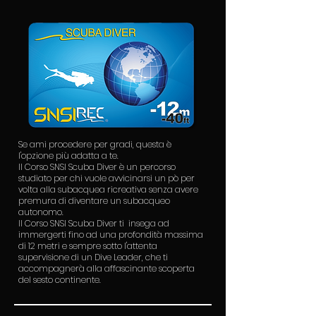
Se ami procedere per gradi, questa è
l'opzione più adatta a te.
Il Corso SNSI Scuba Diver è un percorso
studiato per chi vuole avvicinarsi un pò per
volta alla subacquea ricreativa senza avere
premura di diventare un subacqueo
autonomo.
Il Corso SNSI Scuba Diver ti insega ad
immergerti fino ad una profondità massima
di 12 metri e sempre sotto l'attenta
supervisione di un Dive Leader, che ti
accompagnerà alla affascinante scoperta
del sesto continente.